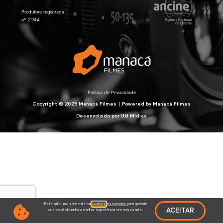
Produtora registrada
nº 21744
Política de Privacidade
Copyright © 2025 Manacá Filmes | Powered by Manacá Filmes
Desenvolvido por
Ukl Mídias
Este site usa somente os
cookies
essenciais
para garantir
ACEITAR
que você obtenha a melhor experiência em nosso site.